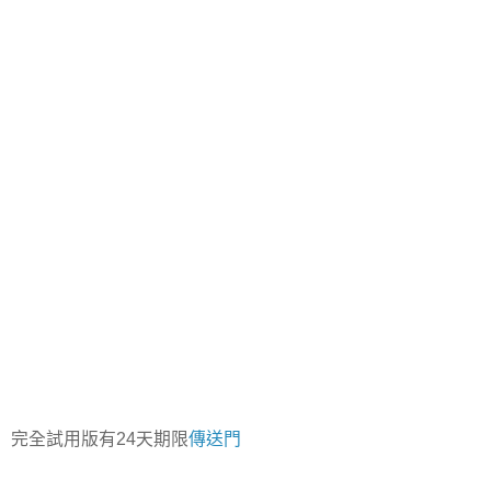
完全試用版有24天期限
傳送門