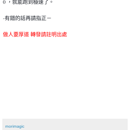
0 ，就能跑到極速了。

-有錯的話再請指正－
做人要厚道 轉發請註明出處
錄音 樂團 配樂 錄音室 編曲 音樂製作 錄音教學 吉他 protools a
sample 取樣 WAVES Waves Complete 2017
morimagic