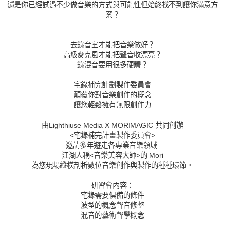
還是你已經試過不少做音樂的方式與可能性但始終找不到讓
你滿意方
案？
去錄音室才能把音樂做好？
高級麥克風才能把聲音收漂亮？
錄混音要用很多硬體？
宅錄補完計劃製作委員會
顛覆你對音樂創作的概念
讓您輕鬆擁有無限創作力
由Lighthiuse Media X MORIMAGIC 共同創辦
<宅錄補完計畫製作委員會>
邀請多年遊走各專業音樂領域
江湖人稱<音樂美容大師>的 Mori
為您現場縱橫剖析數位音樂創作與製作的種種環節。
研習會內容：
宅錄需要俱備的條件
波型的概念聲音修整
混音的藝術聲學概念